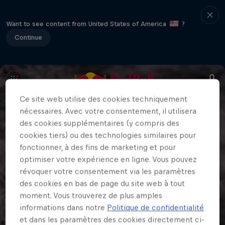
Want to see content from United States of America
?
Continue
Ce site web utilise des cookies techniquement
nécessaires. Avec votre consentement, il utilisera
des cookies supplémentaires (y compris des
cookies tiers) ou des technologies similaires pour
fonctionner, à des fins de marketing et pour
optimiser votre expérience en ligne. Vous pouvez
révoquer votre consentement via les paramètres
des cookies en bas de page du site web à tout
moment. Vous trouverez de plus amples
informations dans notre
Politique de confidentialité
et dans les paramètres des cookies directement ci-