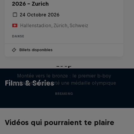
2026 - Zurich
24 Octobre 2026
Hallenstadion, Zürich, Schweiz
DANSE
Billets disponibles
Victor Montalvo: Breaking the
Loop
Montée vers le bronze : le premier b-boy
Films & Séries
américain a remporté une médaille olympique
BREAKING
Vidéos qui pourraient te plaire