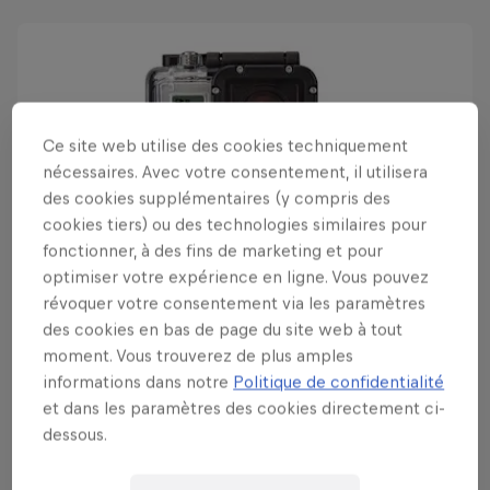
Ce site web utilise des cookies techniquement
nécessaires. Avec votre consentement, il utilisera
des cookies supplémentaires (y compris des
cookies tiers) ou des technologies similaires pour
fonctionner, à des fins de marketing et pour
optimiser votre expérience en ligne. Vous pouvez
révoquer votre consentement via les paramètres
des cookies en bas de page du site web à tout
Ceci peut aussi vous intéresser
moment. Vous trouverez de plus amples
Review : GoPro Hero 3
informations dans notre
Politique de confidentialité
Black Edition
et dans les paramètres des cookies directement ci-
dessous.
On cause GoPro. La nouvelle est plus légère, plus
petite et dix fois plus parfaite