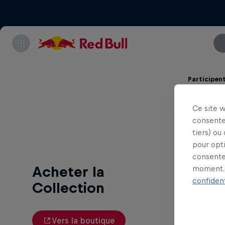
Participen
Da
Ce site 
consente
tiers) ou
pour opt
consente
moment. 
Acheter la
confident
Collection
Vers la boutique