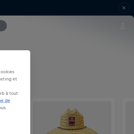
cookies
keting et
eb à tout
ue de
us.