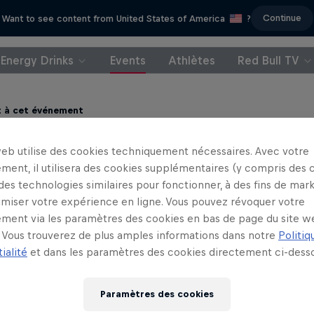
Continue
Want to see content from United States of America
?
Energy Drinks
Events
Athlètes
Red Bull TV
t à cet événement
ni Pedrosa
Miguel Oliveira
web utilise des cookies techniquement nécessaires. Avec votre
Spain
Portugal
ment, il utilisera des cookies supplémentaires (y compris des 
 des technologies similaires pour fonctionner, à des fins de mar
imiser votre expérience en ligne. Vous pouvez révoquer votre
ment via les paramètres des cookies en bas de page du site w
Vous trouverez de plus amples informations dans notre
Politiq
ialité
et dans les paramètres des cookies directement ci-desso
Paramètres des cookies