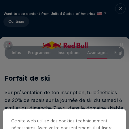
Want to see content from United States of America
?
Continue
Infos
Programme
Inscriptions
Avantages
English
Forfait de ski
Sur présentation de ton inscription, tu bénéficies
de 20% de rabais sur la journée de ski du samedi 6
avril et du dimanche 7 avril dans le domaine skiable
de Verbier
Ce site web utilise des cookies techniquement
nécessaires. Avec votre consentement, il utilisera