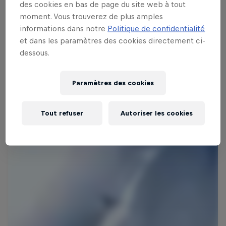
des cookies en bas de page du site web à tout
Duel et, si la météo le permet, il s'affrontera dans
moment. Vous trouverez de plus amples
un format à quatre manches. Les images seront
informations dans notre
Politique de confidentialité
retransmises au jury qui nommera le gagnant du
et dans les paramètres des cookies directement ci-
duel. Les riders qui s'imposeront poursuivront la
dessous.
compéition vers les deux dernières étapes du Tour,
à Revelstoke, en Colombie-Britannique (Canada), et
Paramètres des cookies
à Valdez, en Alaska.
Tout refuser
Autoriser les cookies