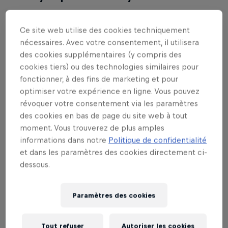
Lors des qualifications 8 gamers se sont qualifiés
Ce site web utilise des cookies techniquement
pour la finale suisse qui aura lieu le 23.06.2019 au
nécessaires. Avec votre consentement, il utilisera
Red Bull Media World à Lucerne. Qui sera le "Player
des cookies supplémentaires (y compris des
One" et s'envolera pour la finale mondiale à São
cookies tiers) ou des technologies similaires pour
Paulo?
fonctionner, à des fins de marketing et pour
optimiser votre expérience en ligne. Vous pouvez
🎮 Finale nationale: 23 juin 2019 au Red Bull Media
révoquer votre consentement via les paramètres
World
des cookies en bas de page du site web à tout
moment. Vous trouverez de plus amples
🎮 Ouverture des portes: 10h00
informations dans notre
Politique de confidentialité
et dans les paramètres des cookies directement ci-
🎮 Premier match: 12h00
dessous.
Paramètres des cookies
En partenariat avec
Tout refuser
Autoriser les cookies