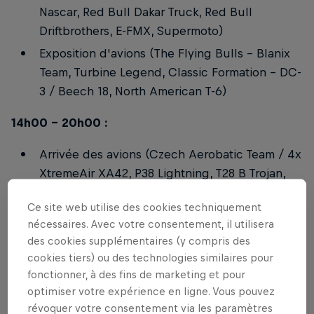
Nascar, Red Bull Dakar Truck, Red Bull
Driftbrothers, E-FMX, Supermoto)
Exposition d'avions (The Flying Bulls – Blanix
Team, Turbine Legend, Classic Formation – DC-
3 / Beech 18, North American T-6)
14h00 - 20h00 :
Arrivée des avions (Czech Aerobatic Team / 4x
XtremeAir XA42, P38 Lightning, T28 B Trojan,
Bölkow BO-105C)
Ce site web utilise des cookies techniquement
Vols d'essai & essais routiers (Extra 330LX,
nécessaires. Avec votre consentement, il utilisera
Turbine Legend, Red Bull Driftbrothers,
des cookies supplémentaires (y compris des
Red Bull Nascar)
cookies tiers) ou des technologies similaires pour
fonctionner, à des fins de marketing et pour
20h00 - 22h00 : After Sunset Party avec DJ
optimiser votre expérience en ligne. Vous pouvez
HoRsE
révoquer votre consentement via les paramètres