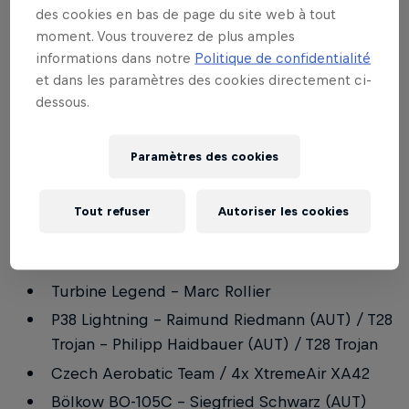
des cookies en bas de page du site web à tout
22h00 - 02h00 : Event Party avec DJ HoRsE et DJ
moment. Vous trouverez de plus amples
BAZOOKA
informations dans notre
Politique de confidentialité
et dans les paramètres des cookies directement ci-
dessous.
Dimanche, 11 août 2019
10h00 : Ouverture des portes
Paramètres des cookies
12h00 - 14h00 : Bloc 1
Tout refuser
Autoriser les cookies
Syncro Paraglide Acro Show - Christian
Maurer (SUI) + Michael Maurer (SUI)
Turbine Legend - Marc Rollier
P38 Lightning - Raimund Riedmann (AUT) / T28
Trojan - Philipp Haidbauer (AUT) / T28 Trojan
Czech Aerobatic Team / 4x XtremeAir XA42
Bölkow BO-105C – Siegfried Schwarz (AUT)