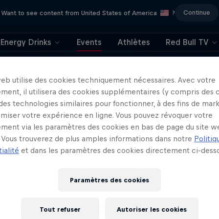
Continue
Want to see content from United States of America
?
Energy Drinks
Events
Athlètes
Red Bull TV
In the Dust
Going Straight Side
Rallye Dakar 2024
Mike Chen se lance un nouve
web utilise des cookies techniquement nécessaires. Avec votre
1 Saison · 8 épisodes
1 Saison · 4 épisodes
ment, il utilisera des cookies supplémentaires (y compris des 
RALLYE
WRC
 des technologies similaires pour fonctionner, à des fins de mar
imiser votre expérience en ligne. Vous pouvez révoquer votre
ment via les paramètres des cookies en bas de page du site w
Vous trouverez de plus amples informations dans notre
Politiq
ialité
et dans les paramètres des cookies directement ci-desso
laire
Paramètres des cookies
Tout refuser
Autoriser les cookies