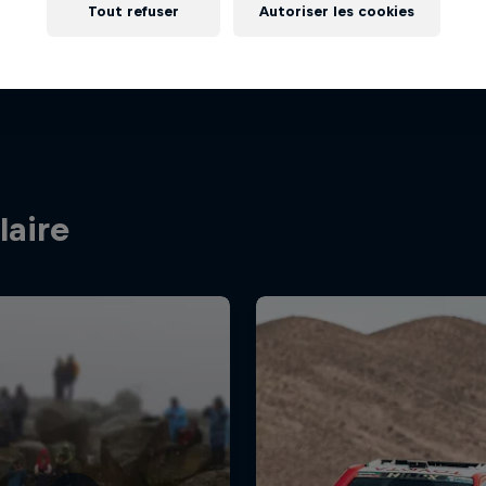
Tout refuser
Autoriser les cookies
1 Saison · 8 épisodes
1 Saison · 4 épisodes
RALLYE
WRC
laire