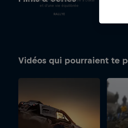
A la recherche d'un nouveau titre à Dakar
et d'une vie équilibrée
RALLYE
Vidéos qui pourraient te p