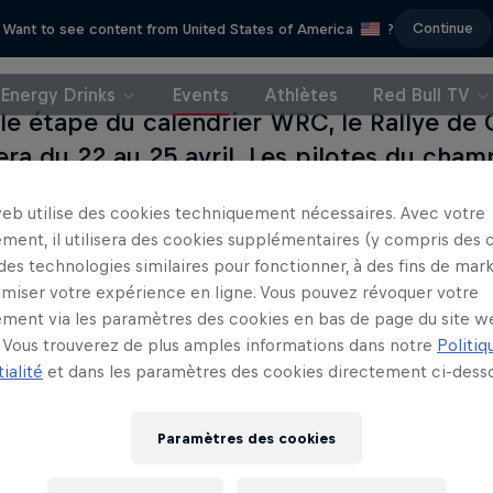
Continue
Want to see content from United States of America
?
Energy Drinks
Events
Athlètes
Red Bull TV
le étape du calendrier WRC, le Rallye de 
era du 22 au 25 avril. Les pilotes du ch
s traverseront la capitale croate de Zagre
web utilise des cookies techniquement nécessaires. Avec votre
ans l'histoire du WRC. Avec un parcours de
ment, il utilisera des cookies supplémentaires (y compris des 
 kilomètres chronométrés sur une route a
 des technologies similaires pour fonctionner, à des fins de mar
 d'être passionnante ! Suivez le Rallye d
imiser votre expérience en ligne. Vous pouvez révoquer votre
ment via les paramètres des cookies en bas de page du site w
live vidéo ici avec Red Bull TV !
Vous trouverez de plus amples informations dans notre
Politiq
ialité
et dans les paramètres des cookies directement ci-desso
Paramètres des cookies
In the Dust
Going Straight Side
Rallye Dakar 2024
Mike Chen se lance un nouve