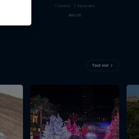
1 Saison · 7 épisodes
RALLYE
Tout voir