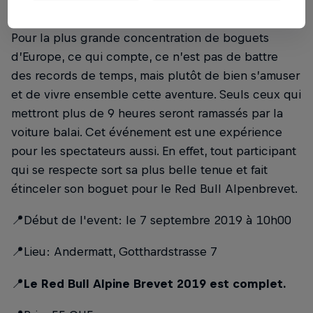
pour revenir à Andermatt.
Pour la plus grande concentration de boguets
d’Europe, ce qui compte, ce n’est pas de battre
des records de temps, mais plutôt de bien s’amuser
et de vivre ensemble cette aventure. Seuls ceux qui
mettront plus de 9 heures seront ramassés par la
voiture balai. Cet événement est une expérience
pour les spectateurs aussi. En effet, tout participant
qui se respecte sort sa plus belle tenue et fait
étinceler son boguet pour le Red Bull Alpenbrevet.
📍Début de l'event: le 7 septembre 2019 à 10h00
📍Lieu: Andermatt, Gotthardstrasse 7
📍
Le Red Bull Alpine Brevet 2019 est complet.