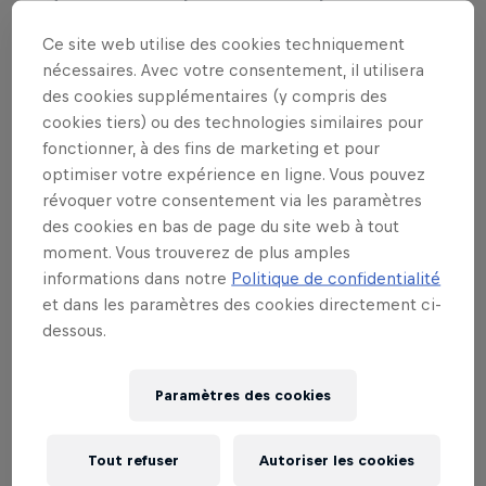
première fois de son histoire 1600
Ce site web utilise des cookies techniquement
héroïnes et héros, et emmène ce groupe
nécessaires. Avec votre consentement, il utilisera
de participants hauts en couleur sur un
des cookies supplémentaires (y compris des
circuit de 120 km à travers les Alpes
cookies tiers) ou des technologies similaires pour
suisses.
fonctionner, à des fins de marketing et pour
optimiser votre expérience en ligne. Vous pouvez
révoquer votre consentement via les paramètres
À l’assaut des cols alpins suisses à 30 à l’heure
des cookies en bas de page du site web à tout
pendant 6 heures environ: ce qui faisait naître des
moment. Vous trouverez de plus amples
regards incrédules en 2010 s’est depuis imposé
informations dans notre
Politique de confidentialité
comme une date fixe sur le calendrier de tout fan
et dans les paramètres des cookies directement ci-
de boguet. Le 7 septembre 2019 à 10h00
dessous.
exactement, le signal de départ sera donné pour le
plus long circuit du Red Bull Alpenbrevet qui,
Paramètres des cookies
partant d’Andermatt au 7 de la Gotthardstrasse,
mènera les héros du boguet sur 120 kilomètres
Tout refuser
Autoriser les cookies
jusqu’aux cols de la Furka, du Grimsel et du Susten