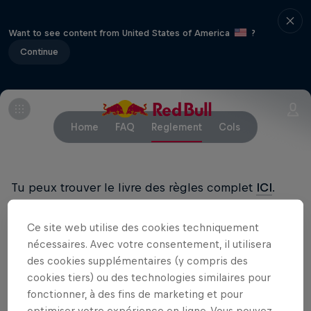
Want to see content from United States of America
?
Continue
Home
FAQ
Reglement
Cols
Tu peux trouver le livre des règles complet
ICI
.
RENONCIATION DU PARTICIPANT:
FR
/
DE
Ce site web utilise des cookies techniquement
nécessaires. Avec votre consentement, il utilisera
des cookies supplémentaires (y compris des
En partenariat avec
cookies tiers) ou des technologies similaires pour
fonctionner, à des fins de marketing et pour
optimiser votre expérience en ligne. Vous pouvez