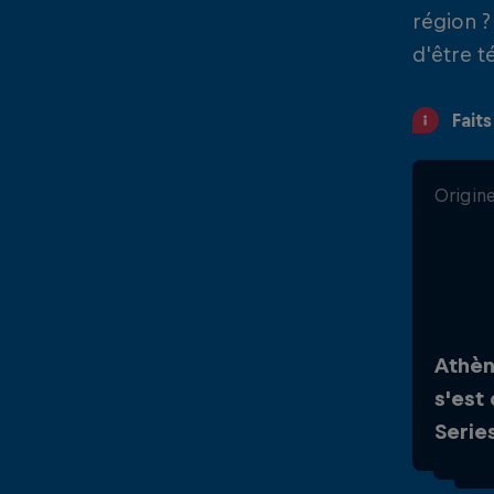
région ?
d'être t
Faits
Origine
Statu
Orl
Athèn
cou
s'est
cham
Serie
Worl