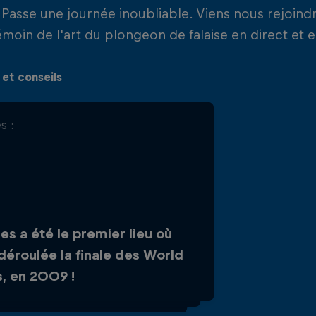
 Passe une journée inoubliable. Viens nous rejoindr
émoin de l'art du plongeon de falaise en direct et 
 et conseils
s :
t légendaire :
ando Duque a également été
es a été le premier lieu où
ronné comme le premier
 déroulée la finale des World
pion des Red Bull Cliff Diving
s, en 2009 !
d Series ici en 2009.