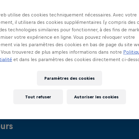
web utilise des cookies techniquement nécessaires. Avec votre
ment, il utilisera des cookies supplémentaires (y compris des 
 des technologies similaires pour fonctionner, à des fins de mar
imiser votre expérience en ligne. Vous pouvez révoquer votre
Something went wrong
ment via les paramètres des cookies en bas de page du site w
Vous trouverez de plus amples informations dans notre
Politiq
ialité
et dans les paramètres des cookies directement ci-desso
Paramètres des cookies
êt à donner le coup d'envoi de la saison 2024 des R
 Rejoins-nous en direct et en personne pour la to
Tout refuser
Autoriser les cookies
uvelle saison, alors que les World Series touchent
eurs