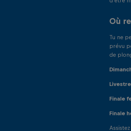
d'être m
Où r
Tu ne pe
prévu po
de plong
Dimanch
Livestre
Finale 
Finale 
Assistez