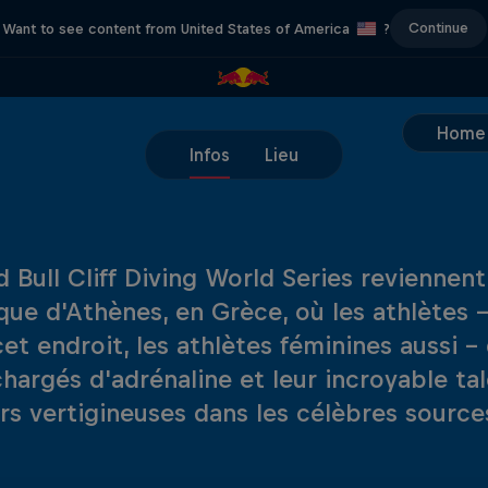
Continue
Want to see content from United States of America
?
Home
Infos
Lieu
 Bull Cliff Diving World Series reviennent 
ique d'Athènes, en Grèce, où les athlètes 
 cet endroit, les athlètes féminines aussi 
chargés d'adrénaline et leur incroyable ta
rs vertigineuses dans les célèbres source