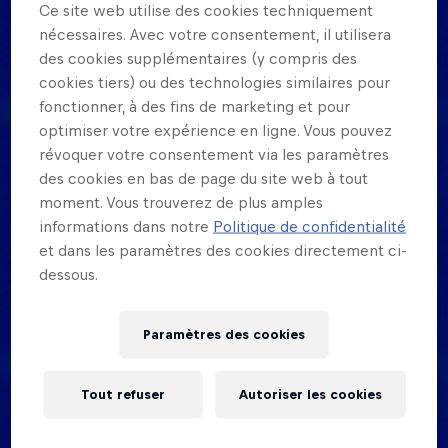
6.
Ce site web utilise des cookies techniquement
nécessaires. Avec votre consentement, il utilisera
3. Si une équipe abandonne pendant un tour, tous
des cookies supplémentaires (y compris des
ses matchs précédents et futurs de ce tour seront
cookies tiers) ou des technologies similaires pour
annulés et consignés comme 20 à 0.
fonctionner, à des fins de marketing et pour
optimiser votre expérience en ligne. Vous pouvez
4. Toutes les équipes doivent venir s’inscrire en
révoquer votre consentement via les paramètres
personne 1 heure et demie avant le début du
des cookies en bas de page du site web à tout
moment. Vous trouverez de plus amples
tournoi. Sans exception. La préinscription se fait sur
informations dans notre
Politique de confidentialité
le site d’inscription officiel de l’événement (qui sera
et dans les paramètres des cookies directement ci-
déterminé par chaque pays).
dessous.
5. Les organisateurs du Red Bull Half Court se
réservent le droit de disqualifier toutjoueur ou
Paramètres des cookies
équipe qui perturbe l’événement, comme indiqué
par le superviseur de terrain ou l’officiel de jeu
Tout refuser
Autoriser les cookies
désignés.