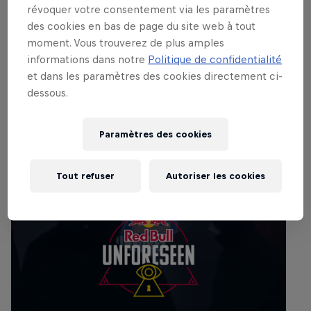
programme : des DJ sets exclusifs, des
révoquer votre consentement via les paramètres
litres de Red Bull et bien sûr, beaucoup
des cookies en bas de page du site web à tout
moment. Vous trouverez de plus amples
de plaisir.
informations dans notre
Politique de confidentialité
et dans les paramètres des cookies directement ci-
dessous.
Événements associés
Paramètres des cookies
Tout refuser
Autoriser les cookies