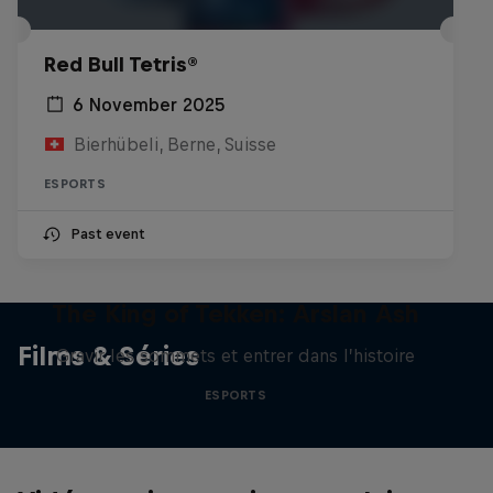
Red Bull Tetris®
6 November 2025
Bierhübeli, Berne, Suisse
ESPORTS
Past event
The King of Tekken: Arslan Ash
Films & Séries
Gravir les sommets et entrer dans l’histoire
ESPORTS