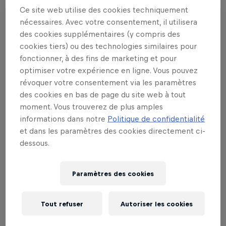
is a nailbiter to the very end.
Ce site web utilise des cookies techniquement
nécessaires. Avec votre consentement, il utilisera
Additionally, since the Enforcers attempt to take
des cookies supplémentaires (y compris des
over our world this time, all of us need to help the
cookies tiers) ou des technologies similaires pour
Defenders. This is why every round has an audience
fonctionner, à des fins de marketing et pour
vote on site at the Red Bull Gaming World by AMD
optimiser votre expérience en ligne. Vous pouvez
and within Twitch Chat to change how the games
révoquer votre consentement via les paramètres
are played. You are therefore part of the game …
des cookies en bas de page du site web à tout
moment. Vous trouverez de plus amples
and some of the audience might even be called to
informations dans notre
Politique de confidentialité
grab a controller and help the Defenders!
et dans les paramètres des cookies directement ci-
dessous.
En partenariat avec
Paramètres des cookies
Tout refuser
Autoriser les cookies