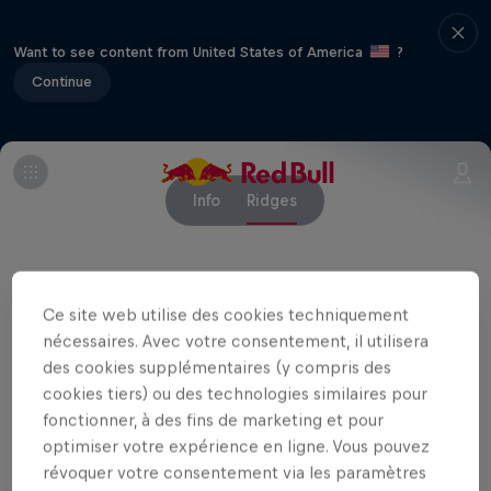
Want to see content from United States of America
?
Continue
Info
Ridges
Événements associés
Ce site web utilise des cookies techniquement
nécessaires. Avec votre consentement, il utilisera
des cookies supplémentaires (y compris des
cookies tiers) ou des technologies similaires pour
fonctionner, à des fins de marketing et pour
optimiser votre expérience en ligne. Vous pouvez
révoquer votre consentement via les paramètres