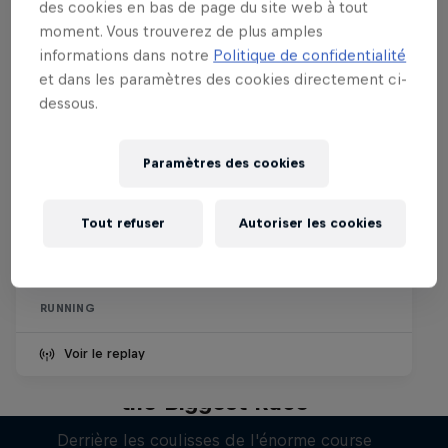
des cookies en bas de page du site web à tout
moment. Vous trouverez de plus amples
informations dans notre
Politique de confidentialité
et dans les paramètres des cookies directement ci-
dessous.
Paramètres des cookies
Wings for Life World Run
Tout refuser
Autoriser les cookies
10 Mai 2026
Zug, Suisse
RUNNING
Voir le replay
Wings for Life World Run: Inside
the Biggest Race
Derrière les coulisses de l'énorme course