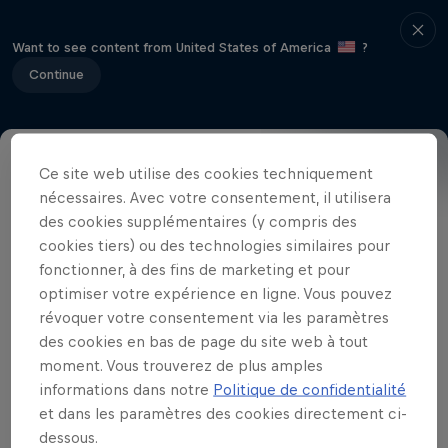
Want to see content from United States of America
?
Continue
Ce site web utilise des cookies techniquement
Event
Infos
Photos
nécessaires. Avec votre consentement, il utilisera
des cookies supplémentaires (y compris des
cookies tiers) ou des technologies similaires pour
fonctionner, à des fins de marketing et pour
Vidéos qui pourraient te plaire
optimiser votre expérience en ligne. Vous pouvez
révoquer votre consentement via les paramètres
des cookies en bas de page du site web à tout
moment. Vous trouverez de plus amples
informations dans notre
Politique de confidentialité
et dans les paramètres des cookies directement ci-
dessous.