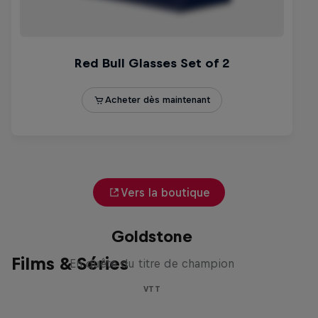
Vers la boutique
La recherche de la
milliseconde: Jackson
Goldstone
Films & Séries
En quête du titre de champion
VTT