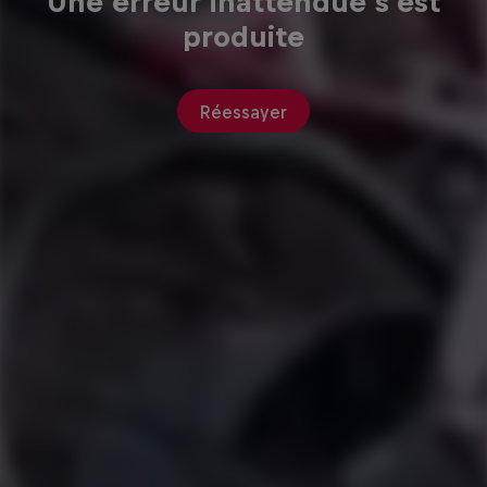
Une erreur inattendue s'est
produite
Réessayer