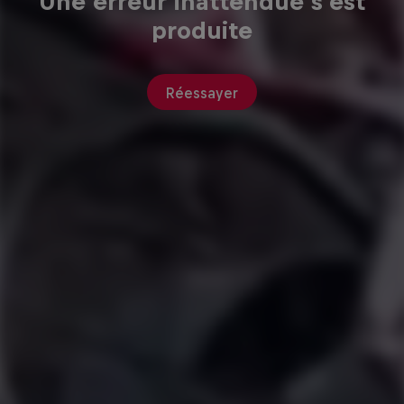
Une erreur inattendue s'est
produite
Réessayer