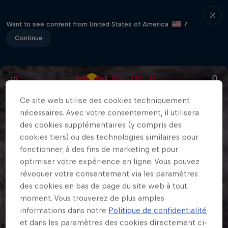
Want to see content from United States of America
?
Continue
Ce site web utilise des cookies techniquement
nécessaires. Avec votre consentement, il utilisera
des cookies supplémentaires (y compris des
cookies tiers) ou des technologies similaires pour
fonctionner, à des fins de marketing et pour
optimiser votre expérience en ligne. Vous pouvez
révoquer votre consentement via les paramètres
des cookies en bas de page du site web à tout
moment. Vous trouverez de plus amples
informations dans notre
Politique de confidentialité
et dans les paramètres des cookies directement ci-