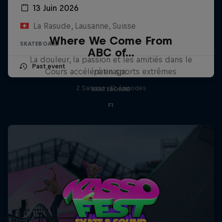
13 Juin 2026
La Rasude, Lausanne, Suisse
Where We Come From
SKATEBOARD
ABC of...
La douleur, la passion et les amitiés dans le
Past event
Cours accéléré en sports extrêmes
patinage.
2 Saisons · 12 épisodes
SKATEBOARD
F1