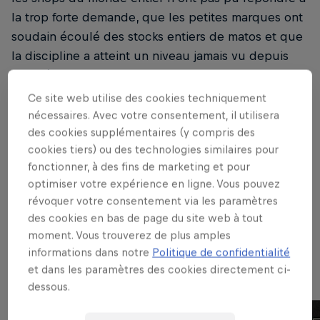
la trop forte demande, que les petites marques ont
soudain écoulé des stocks entiers de matos et que
la discipline a atteint un niveau jamais vu depuis
des décennies.
Ce site web utilise des cookies techniquement
En janvier dernier, au lendemain de la réunion de
nécessaires. Avec votre consentement, il utilisera
planification de l'année 2020 de
Red Bull
des cookies supplémentaires (y compris des
Skateboarding
, la Une d'un journal parlait d'une
cookies tiers) ou des technologies similaires pour
ville chinoise confinée. À l'époque, personne
fonctionner, à des fins de marketing et pour
n'aurait pu prévoir que les douze mois à venir
optimiser votre expérience en ligne. Vous pouvez
révoquer votre consentement via les paramètres
allaient se dérouler de cette manière. Mais avec
des cookies en bas de page du site web à tout
autant de projets prévus aux quatre coins du
moment. Vous trouverez de plus amples
monde, la course était alors lancée pour les réaliser
informations dans notre
Politique de confidentialité
- en toute sécurité - dans leur intégralité.
et dans les paramètres des cookies directement ci-
dessous.