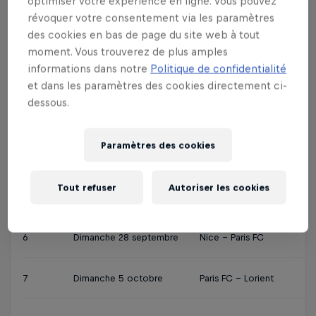
optimiser votre expérience en ligne. Vous pouvez
révoquer votre consentement via les paramètres
1
Dimanche 17 août
Angers - Paris FC
des cookies en bas de page du site web à tout
moment. Vous trouverez de plus amples
informations dans notre
Politique de confidentialité
2
Samedi 23 août
Marseille - Paris FC
et dans les paramètres des cookies directement ci-
dessous.
3
Dimanche 31 août
Paris FC - Metz
Paramètres des cookies
4
Dimanche 14 septembre
Brest - Paris FC
Tout refuser
Autoriser les cookies
5
Dimanche 21 septembre
Paris FC - Strasbourg
6
Dimanche 28 septembre
Nice - Paris FC
7
Dimanche 5 octobre
Paris FC - Lorient