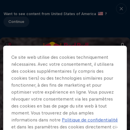
Want to see content from United States of America
?
Continue
Ce site web utilise des cookies techniquement
nécessaires. Avec votre consentement, il utilisera
des cookies supplémentaires (y compris des
cookies tiers) ou des technologies similaires pour
fonctionner, à des fins de marketing et pour
optimiser votre expérience en ligne. Vous pouvez
révoquer votre consentement via les paramètres
des cookies en bas de page du site web à tout
moment. Vous trouverez de plus amples
informations dans notre
Politique de confidentialité
et dans les paramètres des cookies directement ci-