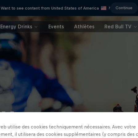
Continue
Want to see content from United States of America
?
Energy Drinks
Events
Athlètes
Red Bull TV
X, une rencon
web utilise des cookies techniquement nécessaires. Avec votre
ment, il utilisera des cookies supplémentaires (y compris des 