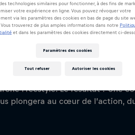
 des technologies similaires pour fonctionner, à des fins de mar
imiser votre expérience en ligne. Vous pouvez révoquer votre
ment via les paramètres des cookies en bas de page du site w
Vous trouverez de plus amples informations dans notre
Politiq
ialité
et dans les paramètres des cookies directement ci-desso
Paramètres des cookies
 un projet né de la rencontre de To
Tout refuser
Autoriser les cookies
le Motocross Freestyle, et de Tom Pa
rone Freestyle. Le résultat ? Une co
ous plongera au cœur de l’action, d