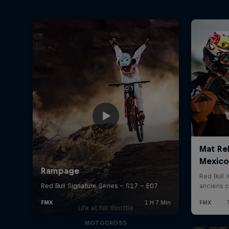
Moto 7 : The Movie
Life at full throttle
MOTOCROSS