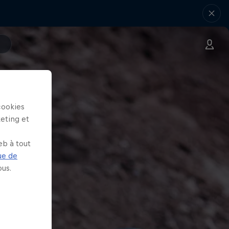
cookies
keting et
eb à tout
ue de
us.