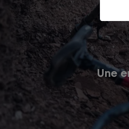
Une er