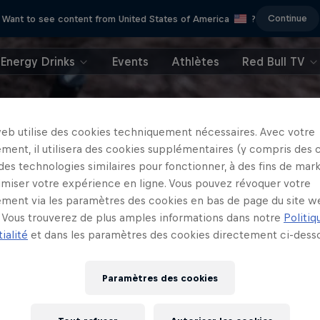
Continue
Want to see content from United States of America
?
Energy Drinks
Events
Athlètes
Red Bull TV
web utilise des cookies techniquement nécessaires. Avec votre
ment, il utilisera des cookies supplémentaires (y compris des 
 des technologies similaires pour fonctionner, à des fins de mar
imiser votre expérience en ligne. Vous pouvez révoquer votre
ment via les paramètres des cookies en bas de page du site w
Vous trouverez de plus amples informations dans notre
Politiq
ialité
et dans les paramètres des cookies directement ci-desso
Paramètres des cookies