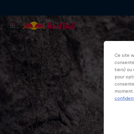
Ce site 
consente
tiers) ou
pour opt
consente
moment. 
confident