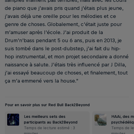
samples vraiment pas terribles, mais avec les cours
de piano que j’avais pris quand j’étais plus jeune,
j’avais déjà une oreille pour les mélodies et ce
genre de choses. Globalement, c’était juste pour
m’amuser après l’école. J’ai produit de la
Drum’n’bass pendant 5 ou 6 ans, puis en 2013, je
suis tombé dans le post-dubstep, j’ai fait du hip-
hop instrumental, et mon projet secondaire a donné
naissance à salute. J’étais très influencé par J Dilla,
j’ai essayé beaucoup de choses, et finalement, tout
ça m’a emmené vers la house.”
Pour en savoir plus sur Red Bull Back2Beyond
Les meilleurs sets des
HAAi, des m
participants au Back2Beyond
psychédéliq
Temps de lecture estimé : 3
Temps de lec
minutes
minutes