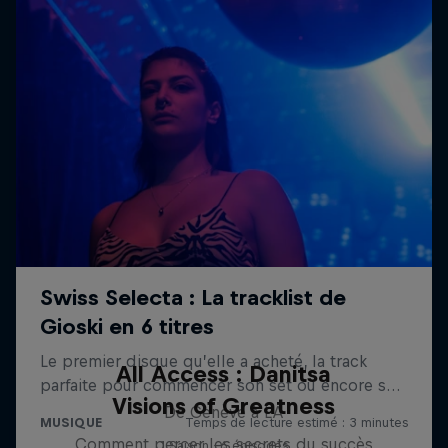
All Access : Danitsa
Visions of Greatness
De Genève à LA
Comment percer les secrets du succès
1 Saison · 6 épisodes