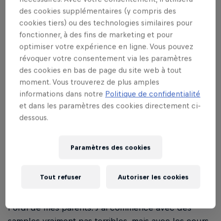
des cookies supplémentaires (y compris des
cookies tiers) ou des technologies similaires pour
fonctionner, à des fins de marketing et pour
optimiser votre expérience en ligne. Vous pouvez
Très jeune, celui qui se considèrera plus tard
révoquer votre consentement via les paramètres
comme non-binaire tombe sous le choc en
des cookies en bas de page du site web à tout
entendant de la house à la radio. Les bandes-sons
moment. Vous trouverez de plus amples
de jeux vidéo (et notamment Sonic Rush, SSX et
informations dans notre
Politique de confidentialité
FIFA Street) prendront ensuite le relai pour
et dans les paramètres des cookies directement ci-
transformer cette curiosité en passion à part
dessous.
entière. Tôt, salute cherche à créer. Dans une
interview pour MusicRadar Tech, salute raconte :
Paramètres des cookies
“J’ai dû faire une recherche YouTube qui
ressemblait à : ‘comment faire de la Drum’n’bass’’
Tout refuser
Autoriser les cookies
quand j’avais quelque chose comme 12 ans. J’ai vu
qu’il fallait un logiciel, donc j’ai piraté FL Studio sur
l’ordi de mes parents. J’ai commencé avec des