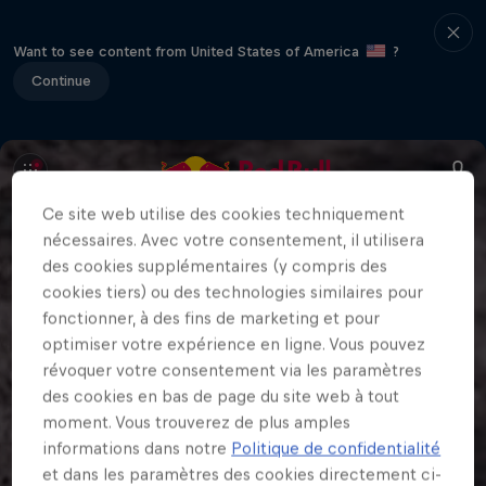
Want to see content from United States of America
?
Continue
Ce site web utilise des cookies techniquement
nécessaires. Avec votre consentement, il utilisera
des cookies supplémentaires (y compris des
cookies tiers) ou des technologies similaires pour
fonctionner, à des fins de marketing et pour
optimiser votre expérience en ligne. Vous pouvez
révoquer votre consentement via les paramètres
des cookies en bas de page du site web à tout
moment. Vous trouverez de plus amples
informations dans notre
Politique de confidentialité
et dans les paramètres des cookies directement ci-