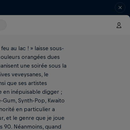
eu au lac ! » laisse sous-
 couleurs orangées dues
anisent une soirée sous la
ives veveysanes, le
si que ses artistes
e en inépuisable digger ;
le-Gum, Synth-Pop, Kwaito
orité en particulier a
r, et le genre que je joue
es 90. Néanmoins, quand