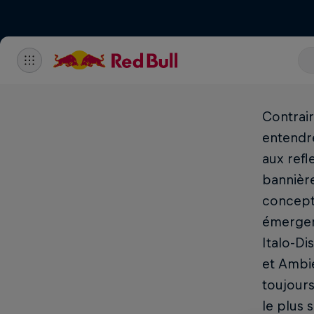
Contrair
entendre
aux refl
bannière
concept 
émergent
Italo-Di
et Ambie
toujours
le plus