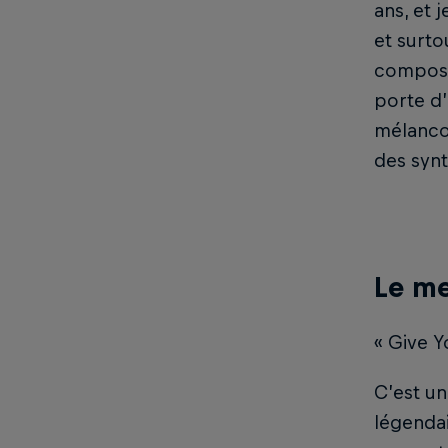
ans, et 
et surto
composit
porte d’
mélancol
des synt
Le me
« Give Y
C’est un
légendai