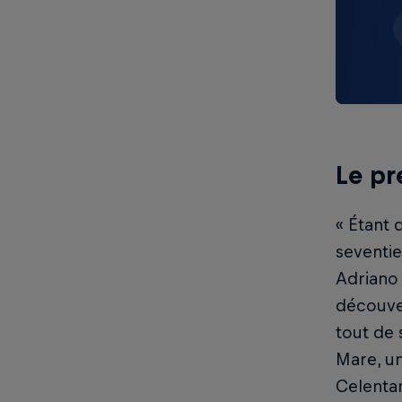
Le pr
« Étant 
seventie
Adriano 
découver
tout de 
Mare, un
Celentan