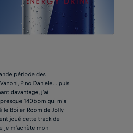
grande période des
Vanoni, Pino Daniele… puis
ant davantage, j’ai
 à presque 140bpm qui m’a
né le Boiler Room de Jolly
ment joué cette track de
 que je m’achète mon