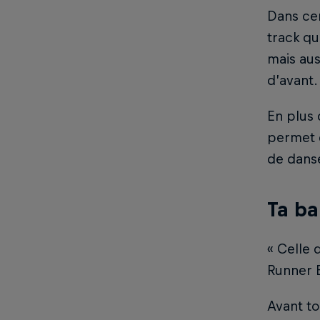
Dans cer
track qu
mais aus
d’avant.
En plus 
permet 
de danse
Ta ba
« Celle 
Runner B
Avant to