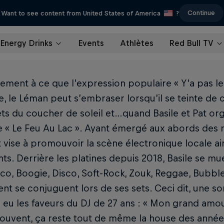
Continue
Want to see content from United States of America
?
Energy Drinks
Events
Athlètes
Red Bull TV
ement à ce que l’expression populaire « Y’a pas le f
, le Léman peut s’embraser lorsqu’il se teinte de
ets du coucher de soleil et…quand Basile et Pat org
 « Le Feu Au Lac ». Ayant émergé aux abords des r
vise à promouvoir la scène électronique locale ain
s. Derrière les platines depuis 2018, Basile se mu
sco, Boogie, Disco, Soft-Rock, Zouk, Reggae, Bubb
nt se conjuguent lors de ses sets. Ceci dit, une son
 eu les faveurs du DJ de 27 ans : « Mon grand amou
 souvent, ça reste tout de même la house des anné