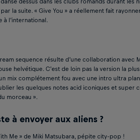
dansé dessus dans les clubs romands durant les nine
par la suite. « Give You » a réellement fait rayonne
à l’international.
ream sequence résulte d’une collaboration avec Mr
use helvétique. C’est de loin pas la version la plu
un mix complétement fou avec une intro ultra plan
ublier les quelques notes acid iconiques et super 
du morceau ».
ste à envoyer aux aliens ?
ith Me » de Miki Matsubara, pépite city-pop !