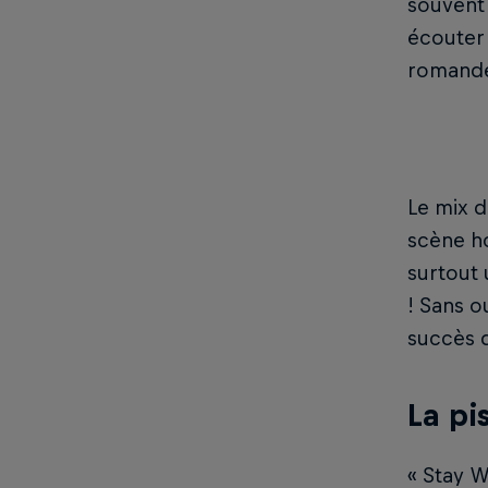
souvent 
écouter 
romande 
Le mix d
scène ho
surtout 
! Sans o
succès 
La pi
« Stay W