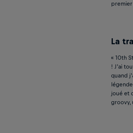
premier 
La tr
« 10th S
! J’ai t
quand j’
légende 
joué et 
groovy, 