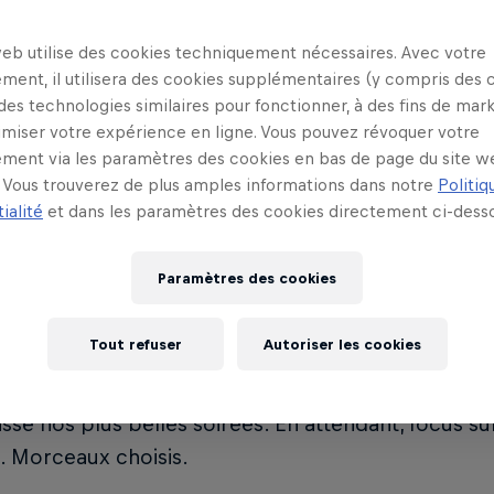
l’occasion et que je sens que le public y est récepti
s genres différents, tout en maintenant une cohér
web utilise des cookies techniquement nécessaires. Avec votre
ment, il utilisera des cookies supplémentaires (y compris des 
laquelle j’aspire énormément, avec beaucoup de var
 des technologies similaires pour fonctionner, à des fins de mar
imiser votre expérience en ligne. Vous pouvez révoquer votre
ment via les paramètres des cookies en bas de page du site w
Vous trouverez de plus amples informations dans notre
Politiq
ialité
et dans les paramètres des cookies directement ci-desso
 rayon surprises, « Le Feu Au Lac » s’offre une dat
Paramètres des cookies
edi 9 juillet prochain, un immense honneur pour le
signe de la disco, l’italo-disco et la house, pour laq
Tout refuser
Autoriser les cookies
 peu notre highlight de l’année ! En tant qu’enfants
st plus qu’une institution, c’est véritablement not
assé nos plus belles soirées. En attendant, focus sur
es. Morceaux choisis.