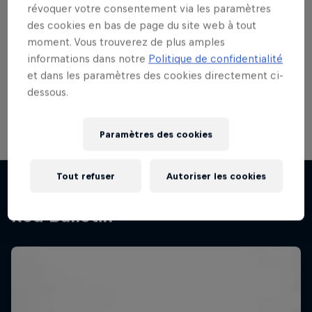
Monolink sera le 17 octobre à la Halle 622 à
révoquer votre consentement via les paramètres
Zurich.
mono.link
des cookies en bas de page du site web à tout
moment. Vous trouverez de plus amples
informations dans notre
Politique de confidentialité
Partager
et dans les paramètres des cookies directement ci-
dessous.
Musique
Paramètres des cookies
Tout refuser
Autoriser les cookies
Découvrez le monde de The
Red Bulletin