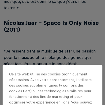
musique, et c’est comme ça que j’écris mes
textes. »
Nicolas Jaar - Space Is Only Noise
(2011)
« Je ressens dans la musique de Jaar une passion
pour la musique et le mélange des genres qui
m’est familière. Alors que je considérais
l’acoustique et l’électro comme deux mondes
Ce site web utilise des cookies techniquement
distincts, il a voulu s’amuser à les mélanger. "Space
nécessaires. Avec votre consentement, il utilisera
is Only Noise" est un chef-d’œuvre, et le morceau-
des cookies supplémentaires (y compris des
titre de l’album allie la douceur des voix à des
cookies tiers) ou des technologies similaires pour
synthés survoltés. »
fonctionner, à des fins de marketing et pour
optimiser votre expérience en ligne. Vous pouvez