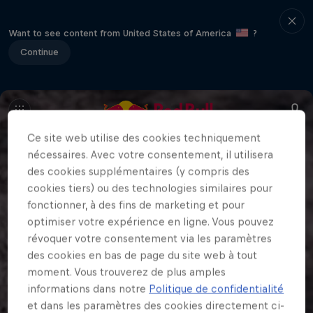
Want to see content from United States of America
?
Continue
Ce site web utilise des cookies techniquement
nécessaires. Avec votre consentement, il utilisera
des cookies supplémentaires (y compris des
cookies tiers) ou des technologies similaires pour
fonctionner, à des fins de marketing et pour
optimiser votre expérience en ligne. Vous pouvez
révoquer votre consentement via les paramètres
des cookies en bas de page du site web à tout
moment. Vous trouverez de plus amples
informations dans notre
Politique de confidentialité
et dans les paramètres des cookies directement ci-