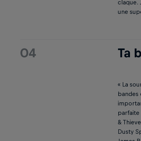
claque. 
une supe
04
Ta 
« La sou
bandes o
importa
parfaite
& Thieve
Dusty Sp