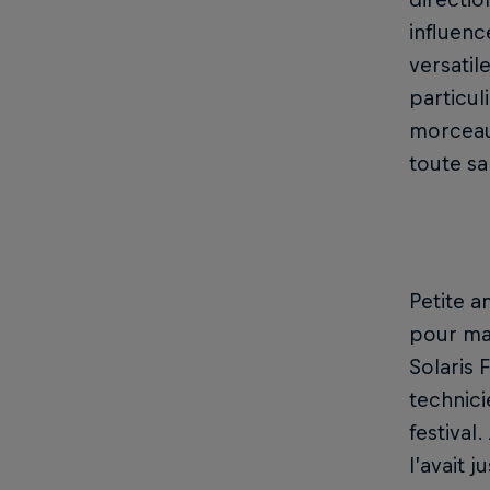
influenc
versatil
particul
morceau 
toute s
Petite a
pour ma 
Solaris 
technici
festival
l’avait 