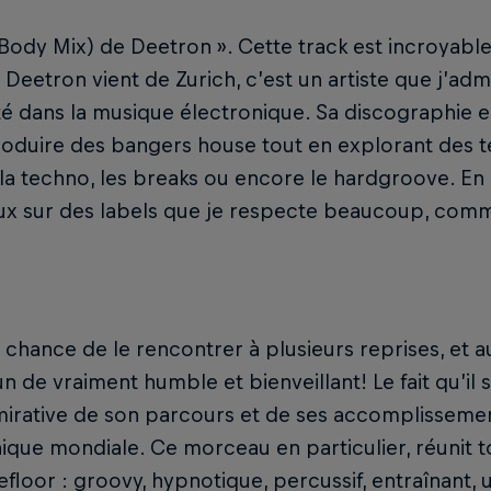
 (Body Mix) de Deetron ». Cette track est incroyable
 Deetron vient de Zurich, c’est un artiste que j’
ité dans la musique électronique. Sa discographie 
produire des bangers house tout en explorant des t
 techno, les breaks ou encore le hardgroove. En pl
x sur des labels que je respecte beaucoup, comme
la chance de le rencontrer à plusieurs reprises, et a
n de vraiment humble et bienveillant! Le fait qu’il
mirative de son parcours et de ses accomplissemen
ique mondiale. Ce morceau en particulier, réunit t
floor : groovy, hypnotique, percussif, entraînant,