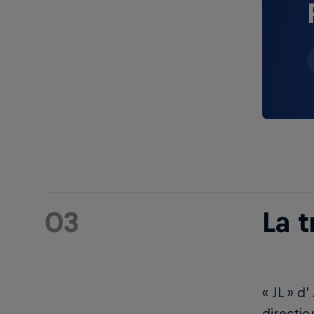
03
La 
« JL » d
directio