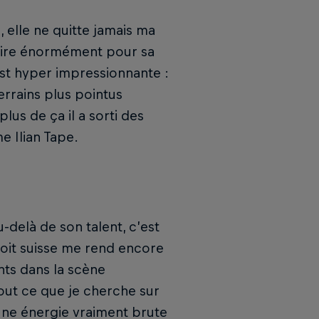
, elle ne quitte jamais ma
admire énormément pour sa
est hyper impressionnante :
errains plus pointus
us de ça il a sorti des
 Ilian Tape.
u-delà de son talent, c’est
 soit suisse me rend encore
ts dans la scène
out ce que je cherche sur
 une énergie vraiment brute