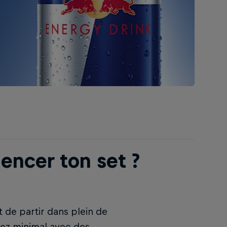
encer ton set ?
t de partir dans plein de
ssez minimal avec des