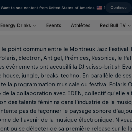
Continue
Want to see content from United States of America
?
Energy Drinks
Events
Athlètes
Red Bull TV
 le point commun entre le Montreux Jazz Festival, 
 Polaris, Electron, Antigel, Prémices, Resonica, le Pa
es évènements ont accueilli la DJ suisso-british Ev
e house, jungle, breaks, techno. En parallèle de se
e la programmation musicale du festival Polaris O
e de la collaboration avec EDEN, collectif qu’elle a
n des talents féminins dans l’industrie de la musi
ntente pas de façonner le paysage sonore d’aujourd’
ne de l’avenir de la musique électronique. Nivea
t pu se délecter de sa première release sur le la