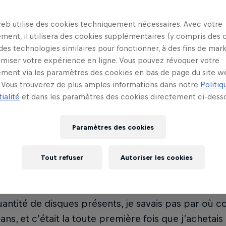
e ». Et niveau dates, rendez-vous le 16 juillet au Mo
 le 31 à la Hot’Rive de Neuchâtel.
web utilise des cookies techniquement nécessaires. Avec votre
ment, il utilisera des cookies supplémentaires (y compris des 
 des technologies similaires pour fonctionner, à des fins de mar
imiser votre expérience en ligne. Vous pouvez révoquer votre
ment via les paramètres des cookies en bas de page du site w
Vous trouverez de plus amples informations dans notre
Politiq
ialité
et dans les paramètres des cookies directement ci-desso
premier disque que tu as
Paramètres des cookies
Tout refuser
Autoriser les cookies
nd Life » de Sade. « J’accompagnais mon père et 
 vinyles dans le Valais et je me souviens avoir 
uantité de disques présents, je savais pas par où 
 ans, et c’était la toute première fois que j’achetai