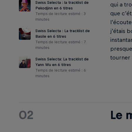
Swiss Selecta : la tracklist de
qui a tr
Pekodjinn en 6 titres
que c’ét
Temps de lecture estimé : 3
minutes
l’écoute
j’étais 
Swiss Selecta : La tracklist de
Basile en 6 titres
instant
Temps de lecture estimé : 7
minutes
presque 
tourner 
Swiss Selecta: La tracklist de
Yann Wu en 6 titres
Temps de lecture estimé : 6
minutes
02
Le 