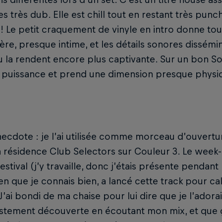
es très dub. Elle est chill tout en restant très punch
e! Le petit craquement de vinyle en intro donne tou
ière, presque intime, et les détails sonores dissémi
la rendent encore plus captivante. Sur un bon So
a puissance et prend une dimension presque physi
necdote : je l’ai utilisée comme morceau d’ouvert
résidence Club Selectors sur Couleur 3. Le week-en
Festival (j’y travaille, donc j’étais présente pendan
en que je connais bien, a lancé cette track pour c
. J’ai bondi de ma chaise pour lui dire que je l’adora
justement découverte en écoutant mon mix, et que ça