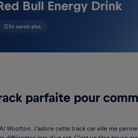
Red Bull Energy Drink
En savoir plus
track parfaite pour comm
’ Al Wootton. J’adore cette track car elle me perme
ns différentes lors d’un set. C’est un titre house a