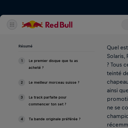
Résumé
Quel est
Solaris,
1
Le premier disque que tu as
? Tous c
acheté ?
teinté d
chapeaut
2
Le meilleur morceau suisse ?
ainsi qu
3
La track parfaite pour
promotio
commencer ton set ?
ne se co
champion
4
Ta bande originale préférée ?
récemmen