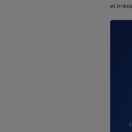
et irrési
L