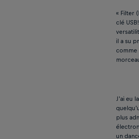
« Filter
clé USB!
versatil
il a su 
comme la
morceau
J’ai eu 
quelqu’u
plus ad
électron
un dance