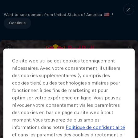
Want to see content from United States of America
?
Continue
Ce site web utilise des cookies techniquement
nécessaires. Avec votre consentement, il utilisera
des cookies supplémentaires (y compris des
cookies tiers) ou des technologies similaires pour
fonctionner, à des fins de marketing et pour
optimiser votre expérience en ligne. Vous pouvez
révoquer votre consentement via les paramètres
des cookies en bas de page du site web à tout
moment. Vous trouverez de plus amples
informations dans notre
Politique de confidentialité
et dans les paramètres des cookies directement ci-