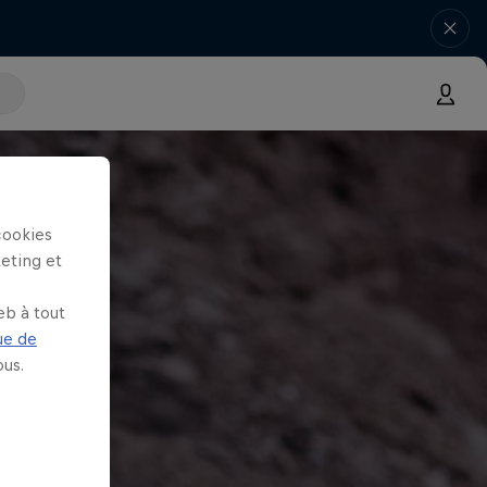
cookies
keting et
eb à tout
ue de
us.