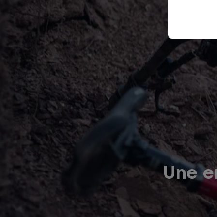
Une er