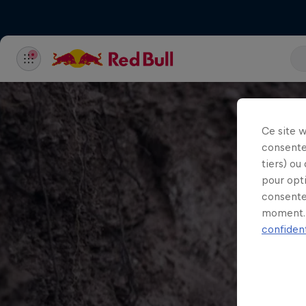
Ce site 
consente
tiers) ou
pour opt
consente
moment. 
confident