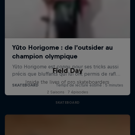
Field Day
Inside the lives of pro skateboarders
2 Saisons · 7 épisodes
SKATEBOARD