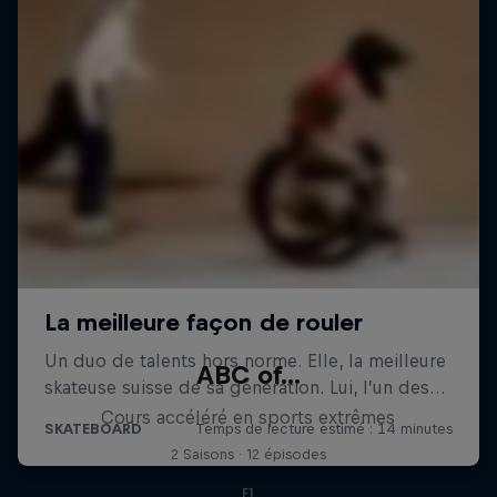
ABC of...
Cours accéléré en sports extrêmes
2 Saisons · 12 épisodes
F1