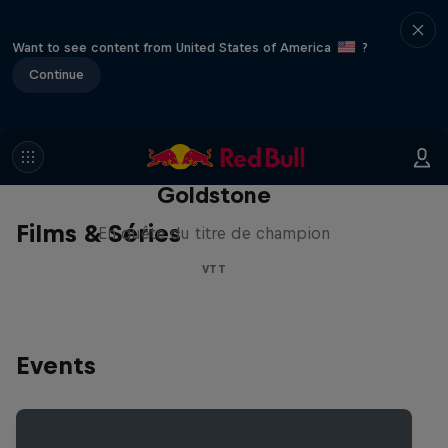
Want to see content from United States of America
?
Continue
La recherche de la
milliseconde: Jackson
Goldstone
Films & Séries
En quête du titre de champion
VTT
Events