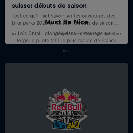
Must Be Nice
Loïc Bruni : plongée dans l’entourage qui a
forgé le pilote VTT le plus rapide de France
VTT