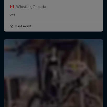
Whistler, Canada
VTT
Past event