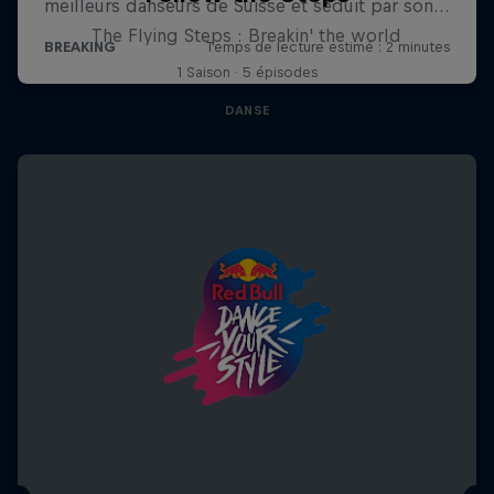
The Flying Steps : Breakin' the world
1 Saison · 5 épisodes
DANSE