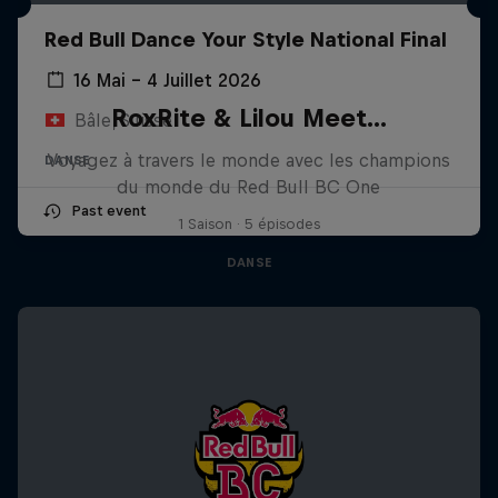
Red Bull Dance Your Style National Final
16 Mai – 4 Juillet 2026
RoxRite & Lilou Meet...
Bâle, Suisse
Voyagez à travers le monde avec les champions
DANSE
du monde du Red Bull BC One
Past event
1 Saison · 5 épisodes
DANSE