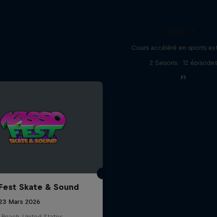
ABC of...
Cours accéléré en sports ex
2 Saisons · 12 épisode
F1
Fest Skate & Sound
 23 Mars 2026
 Beach, United States