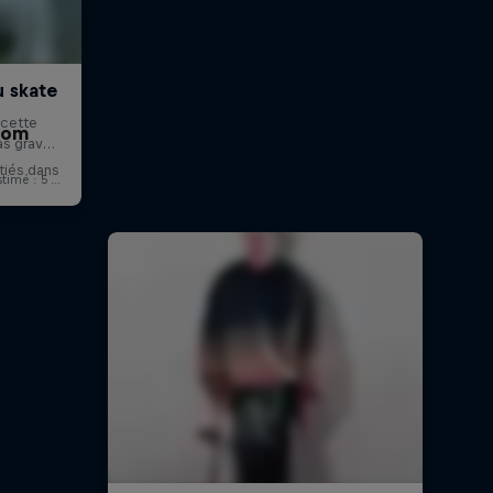
rom
itiés dans