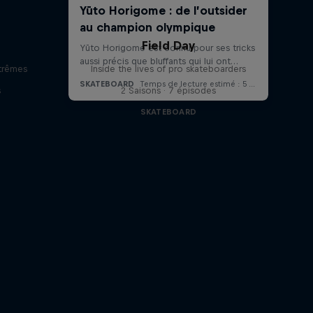
Field Day
trêmes
Inside the lives of pro skateboarders
s
2 Saisons · 7 épisodes
SKATEBOARD