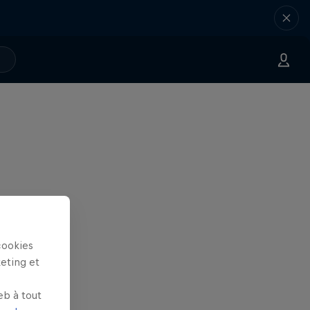
cookies
keting et
eb à tout