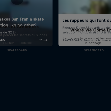
sions of Greatness
Where We Come F
 percer les secrets du succès
La douleur, la passion et les am
1 Saison · 1 Épisode
le patinage.
SKATEBOARD
SKATEBOARD