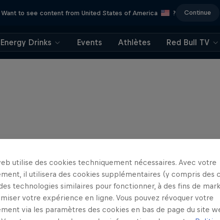
Continue
Want to see content from United States of America
?
Energy Drinks
Events
Athlètes
Red Bull TV
web utilise des cookies techniquement nécessaires. Avec votre
ment, il utilisera des cookies supplémentaires (y compris des 
 des technologies similaires pour fonctionner, à des fins de mar
imiser votre expérience en ligne. Vous pouvez révoquer votre
ment via les paramètres des cookies en bas de page du site w