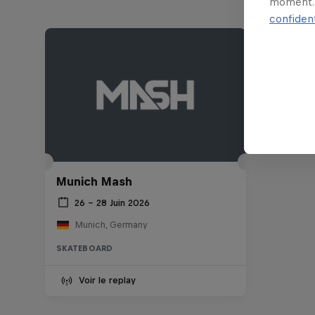
moment. 
confident
Munich Mash
26 – 28 Juin 2026
Munich, Germany
SKATEBOARD
Voir le replay