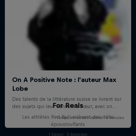
For Reals
Les athlètes Red Bull relèvent des défis
époustouflants
1 Saison · 3 épisodes