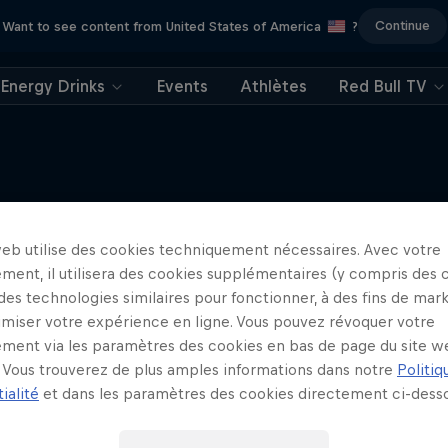
Continue
Want to see content from United States of America
?
Energy Drinks
Events
Athlètes
Red Bull TV
aking of Roof Rush
web utilise des cookies techniquement nécessaires. Avec votre
J'en veux encore !
ment, il utilisera des cookies supplémentaires (y compris des 
ning urbain avec Hazal Nehir et
 des technologies similaires pour fonctionner, à des fins de mar
Lilou Ruel
imiser votre expérience en ligne. Vous pouvez révoquer votre
PARKOUR
ment via les paramètres des cookies en bas de page du site w
Vous trouverez de plus amples informations dans notre
Politiq
ialité
et dans les paramètres des cookies directement ci-desso