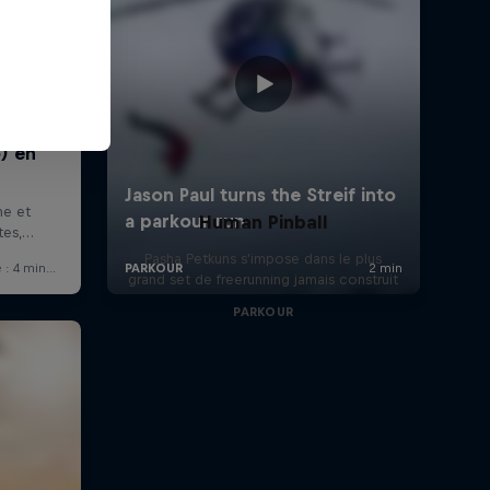
Human Pinball
Pasha Petkuns s'impose dans le plus
grand set de freerunning jamais construit
PARKOUR