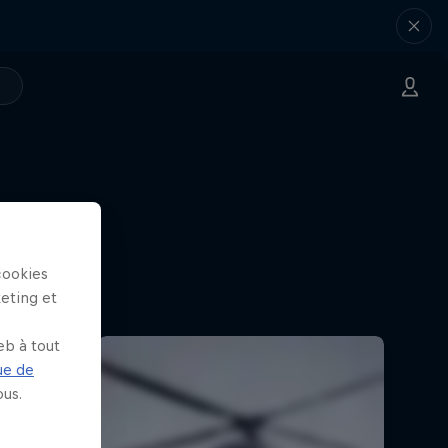
cookies
keting et
eb à tout
ue de
us.