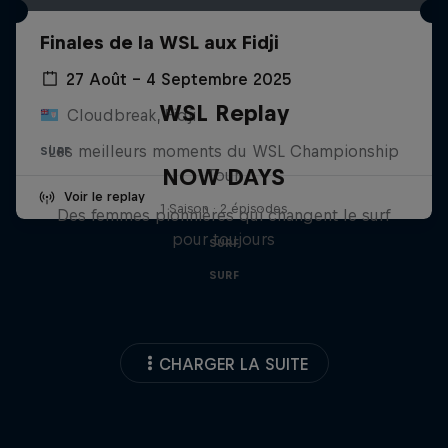
Finales de la WSL aux Fidji
27 Août – 4 Septembre 2025
WSL Replay
Cloudbreak, Fidji
Les meilleurs moments du WSL Championship
SURF
NOW DAYS
Tour
Voir le replay
1 Saison · 2 épisodes
Des femmes pionnières qui changent le surf
pour toujours
SURF
SURF
CHARGER LA SUITE