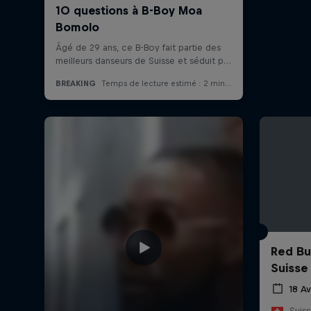
Red Bu
Suisse
18 Av
Suis