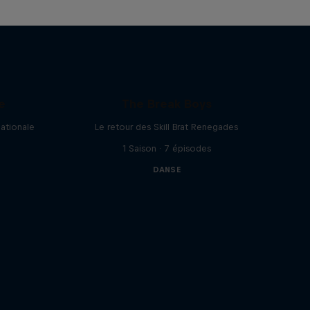
e
The Break Boys
nationale
Le retour des Skill Brat Renegades
1 Saison · 7 épisodes
DANSE