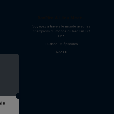
RoxRite & Lilou Meet...
Voyagez à travers le monde avec les
champions du monde du Red Bull BC
One
1 Saison · 5 épisodes
DANSE
yle