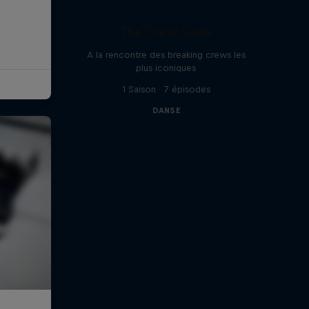
The Crew Code
A la rencontre des breaking crews les
plus iconiques
1 Saison · 7 épisodes
DANSE