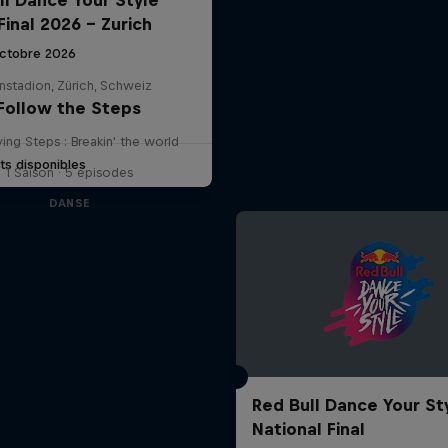
Final 2026 - Zurich
ctobre 2026
nstadion, Zürich, Schweiz
Follow the Steps
ying Steps : Breakin' the world
ets disponibles
1 Saison · 5 épisodes
DANSE
Red Bull Dance Your St
National Final