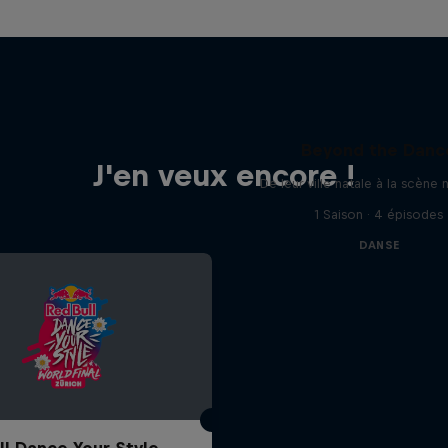
Beyond the Danc
J'en veux encore !
De leur ville natale à la scène 
1 Saison · 4 épisodes
DANSE
ll Dance Your Style