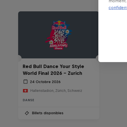
moment. 
confident
Red Bull Dance Your Style
World Final 2026 - Zurich
24 Octobre 2026
Hallenstadion, Zürich, Schweiz
DANSE
Billets disponibles