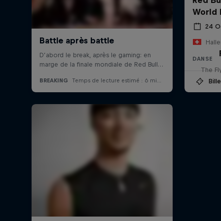
World 
24 O
Halle
DANSE
The Fl
Bill