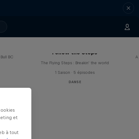
...
vec les
Follow the Steps
Bull BC
A
The Flying Steps : Breakin' the world
1 Saison · 5 épisodes
DANSE
cookies
keting et
eb à tout