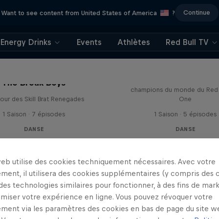
Continue
Want to see content from United States of America
?
Energy Drinks
Events
Athlètes
Red Bull TV
RoxRite & Lilou Meet
Voyagez à travers le monde a
The Break Boys
champions du monde du Red 
tour des Skill Brat Renegades
One
1 Saison · 7 épisodes
1 Saison · 5 épisodes
DANSE
DANSE
web utilise des cookies techniquement nécessaires. Avec votre
ment, il utilisera des cookies supplémentaires (y compris des 
 des technologies similaires pour fonctionner, à des fins de mar
imiser votre expérience en ligne. Vous pouvez révoquer votre
ment via les paramètres des cookies en bas de page du site w