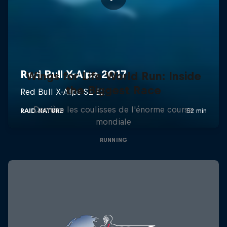
Wings for Life World Run: Inside
the Biggest Race
Derrière les coulisses de l'énorme course
mondiale
RUNNING