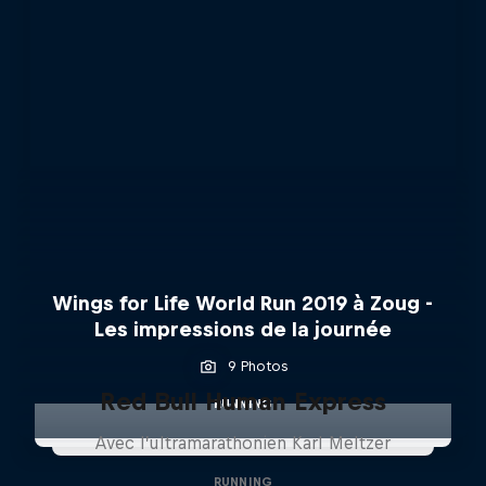
Wings for Life World Run 2019 à Zoug -
Les impressions de la journée
9 Photos
Red Bull Human Express
RUNNING
Avec l’ultramarathonien Karl Meltzer
RUNNING