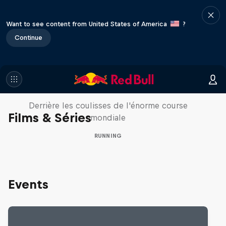
Want to see content from United States of America
?
Continue
Wings for Life World Run: Inside
the Biggest Race
Derrière les coulisses de l'énorme course
Films & Séries
mondiale
RUNNING
Events