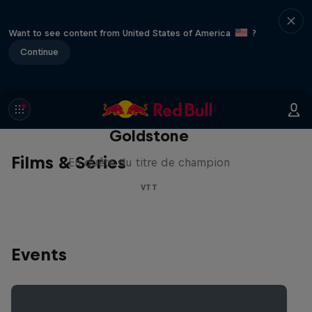
Want to see content from United States of America
?
Continue
La recherche de la
milliseconde: Jackson
Goldstone
Films & Séries
En quête du titre de champion
VTT
Events