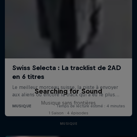
Searching for Sound
Musique sans frontières
1 Saison · 4 épisodes
MUSIQUE