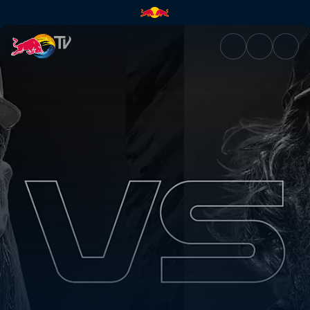
Duels: Bjorn Leines vs Brin Al