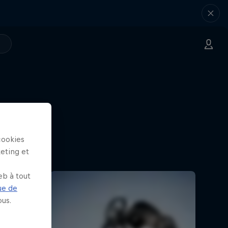
cookies
keting et
eb à tout
ue de
us.