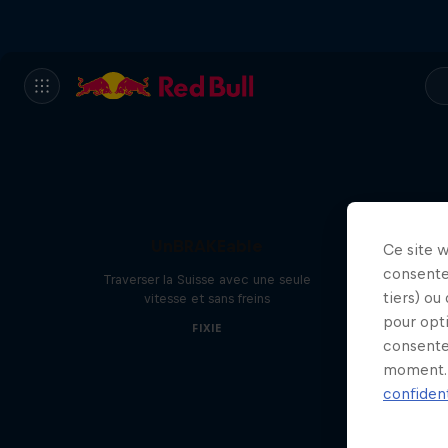
UnBRAKEable
Ce site 
consente
Traverser la Suisse avec une seule
tiers) ou
vitesse et sans freins
pour opt
FIXIE
consente
moment. 
confident