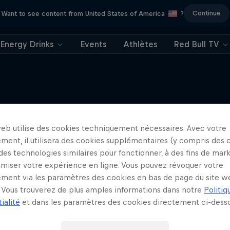
Continue
Want to see content from United States of America
?
Energy Drinks
Events
Athlètes
Red Bull TV
web utilise des cookies techniquement nécessaires. Avec votre
J'en veux encore !
ment, il utilisera des cookies supplémentaires (y compris des 
 des technologies similaires pour fonctionner, à des fins de mar
imiser votre expérience en ligne. Vous pouvez révoquer votre
ment via les paramètres des cookies en bas de page du site w
Vous trouverez de plus amples informations dans notre
Politiq
ialité
et dans les paramètres des cookies directement ci-desso